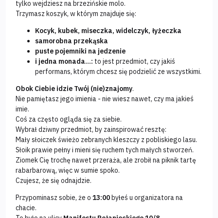
tylko wejdziesz na brzezińskie molo.
Trzymasz koszyk, w którym znajduje się:
Kocyk, kubek, miseczka, widelczyk, łyżeczka
samorobna przekąska
puste pojemniki na jedzenie
i jedna monada...:
to jest przedmiot, czy jakiś
performans, którym chcesz się podzielić ze wszystkimi.
Obok Ciebie idzie Twój (nie)znajomy
.
Nie pamiętasz jego imienia - nie wiesz nawet, czy ma jakieś
imie.
Coś za często ogląda się za siebie.
Wybrał dziwny przedmiot, by zainspirować resztę:
Mały słoiczek świeżo zebranych kleszczy z pobliskiego lasu.
Słoik prawie pełny i mieni się ruchem tych małych stworzeń.
Ziomek Cię trochę nawet przeraża, ale zrobił na piknik tartę
rabarbarową, więc w sumie spoko.
Czujesz, że się odnajdzie.
Przypominasz sobie, że o
13:00
byłeś u organizatora na
chacie.