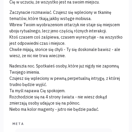
Cię w uczuciu, że wszystko jest na swoim miejscu.
Zaczynacie rozmawiać. Czujesz się wpleciony w tkaninę
tematów, które tkają jakby wstęge mobiusa.
Wbrew Twoim wyobrażeniom ołtarzyk nie staje się miejscem
uboju rytualnego, lecz jeno częścią różnych interakcji.
Ktoś czasem coś zaśpiewa, czasem wyrecytuje - na wszystko
jest odpowiedni czas i miejsce.
Chwile mijają, słońce się chyli - Ty się doskonale bawisz - ale
wiesz, że nic nie trwa wiecznie.
Nadeszła noc. Spotkałeś osoby, które już nigdy nie zapomną
Twojego imienia.
Czujesz się wpleciony w pewną perpetualną intrygę, z której
trudno będzie wyjść.
Ta myśl napawa Cię spokojem.
Rozchodzicie się na 4 strony świata - nie wiesz dokąd
zmierzają osoby udające się na północ.
Niebo ma kolor magenty - jutro nie będzie padać.
META