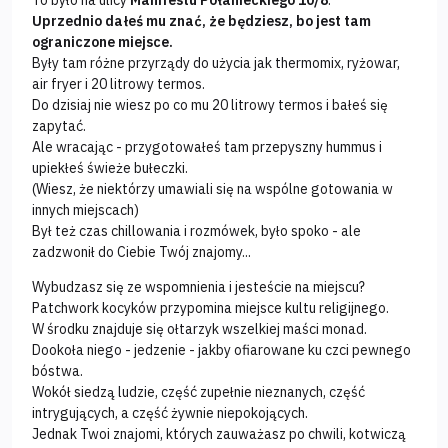
To było na ulicy
Manifestu Połanieckiego 10/8
.
Uprzednio dałeś mu znać, że będziesz, bo jest tam
ograniczone miejsce.
Były tam różne przyrządy do użycia jak thermomix, ryżowar,
air fryer i 20 litrowy termos.
Do dzisiaj nie wiesz po co mu 20 litrowy termos i bałeś się
zapytać.
Ale wracając - przygotowałeś tam przepyszny hummus i
upiekłeś świeże bułeczki.
(Wiesz, że niektórzy umawiali się na wspólne gotowania w
innych miejscach)
Był też czas chillowania i rozmówek, było spoko - ale
zadzwonił do Ciebie Twój znajomy...
Wybudzasz się ze wspomnienia i jesteście na miejscu?
Patchwork kocyków przypomina miejsce kultu religijnego.
W środku znajduje się ołtarzyk wszelkiej maści monad.
Dookoła niego - jedzenie - jakby ofiarowane ku czci pewnego
bóstwa.
Wokół siedzą ludzie, część zupełnie nieznanych, część
intrygujących, a część żywnie niepokojących.
Jednak Twoi znajomi, których zauważasz po chwili, kotwiczą