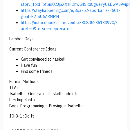
story_fbid=pfbid02JjSXXzPDhw54SRd8g6eYyUaDwA39vi
https://stayhappening.com/e/3qa-52-spotkanie-2601-
gpnt-E2ISU6ARMMH
https://m.facebook.com/events/380805236133970/?
aref=0&refsrc=deprecated
Lambda Days:
Current Conference Ideas:
Get convinced to haskell
Have fun
Find some frineds
Formal Methods
TLA+
Isabelle - Generates haskell code etc
lars.hupel.info
Book: Programming + Proving in Isabelle
10-3-1 : Do It