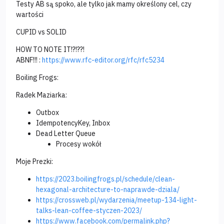
Testy AB są spoko, ale tylko jak mamy określony cel, czy
wartości
CUPID vs SOLID
HOW TO NOTE IT!?!??!
ABNF!!! :
https://www.rfc-editor.org/rfc/rfc5234
Boiling Frogs:
Radek Maziarka:
Outbox
IdempotencyKey, Inbox
Dead Letter Queue
Procesy wokół
Moje Prezki:
https://2023.boilingfrogs.pl/schedule/clean-
hexagonal-architecture-to-naprawde-dziala/
https://crossweb.pl/wydarzenia/meetup-134-light-
talks-lean-coffee-styczen-2023/
https://www.facebook.com/permalink.php?