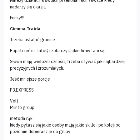
Należy działać na swoich przekonaniach zawsze kiedy
nadarzy się okazja
Funky!!!
Ciemna Traida
Trzeba ustalać granice
Popatrzeć na InfoQ i zobaczyć jakie firmy tam są
Słowa mają wieloznaczności, trzeba używać jak najbardziej
precyzyjnych i zrozumiałych.
Jeść mniejsze porcje
P3.EXPRESS
Volt
Miinto group
metoda rąk
kiedy pytasz się jakie osoby mają jakie skille i po koleji po
poziomie dobierasz je do grupy