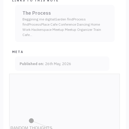
LINKS TO THIS NOTE
The Process
Beggining me digitalGarden findProcess
findProcessPlace Cafe Conference Dancing Home
Work Hackerspace Meetup Meetup Organizer Train
Cafe…
META
Published on:
26th May, 2026