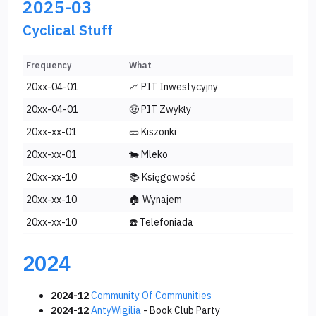
2025-03
Cyclical Stuff
Frequency
What
20xx-04-01
📈 PIT Inwestycyjny
20xx-04-01
🤑 PIT Zwykły
20xx-xx-01
🥒 Kiszonki
20xx-xx-01
🐄 Mleko
20xx-xx-10
📚 Księgowość
20xx-xx-10
🏠 Wynajem
20xx-xx-10
☎️ Telefoniada
2024
2024-12
Community Of Communities
2024-12
AntyWigilia
- Book Club Party