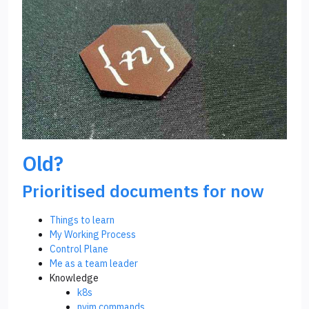
Old?
Prioritised documents for now
Things to learn
My Working Process
Control Plane
Me as a team leader
Knowledge
k8s
nvim commands