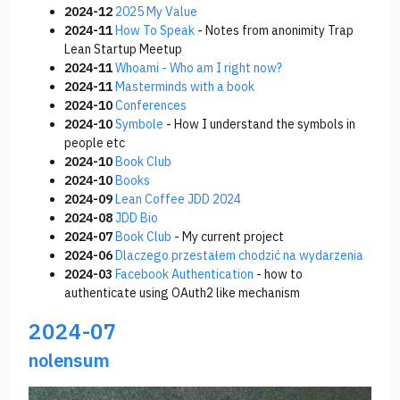
2024-12
2025 My Value
2024-11
How To Speak
- Notes from anonimity Trap
Lean Startup Meetup
2024-11
Whoami - Who am I right now?
2024-11
Masterminds with a book
2024-10
Conferences
2024-10
Symbole
- How I understand the symbols in
people etc
2024-10
Book Club
2024-10
Books
2024-09
Lean Coffee JDD 2024
2024-08
JDD Bio
2024-07
Book Club
- My current project
2024-06
Dlaczego przestałem chodzić na wydarzenia
2024-03
Facebook Authentication
- how to
authenticate using OAuth2 like mechanism
2024-07
nolensum